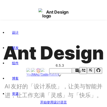
Ant Design
设计
Ant Design
研发
组件
6.5.3
中
En
博客
AI 友好的「设计系统」，让美与智能并
资源
进，让工作充满「灵感」与「快乐」。
开始使用
设计语言