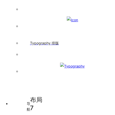
局
Grid
栅
格
Layout
布
局
Masonry
Typography
排版
6.0.0
瀑布流
Space
间
距
Splitter
分
隔
面
板
布局
导
7
航