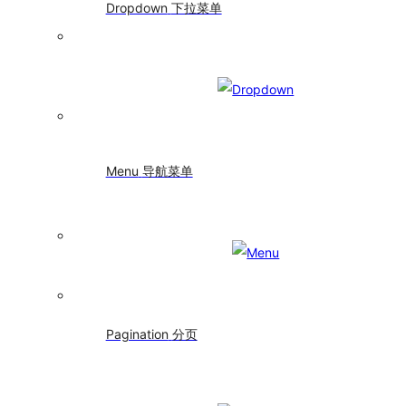
Dropdown
下拉菜单
分
Select
选
择
器
Slider
滑
动
Menu
导航菜单
输
入
条
Switch
开
关
TimePicker
时
Pagination
分页
间
选
择
框