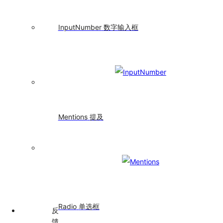
间
轴
Tooltip
InputNumber
数字输入框
文
字
提
示
Tour
漫
游
式
Mentions
提及
引
导
Tree
树
形
控
件
Radio
单选框
反
馈