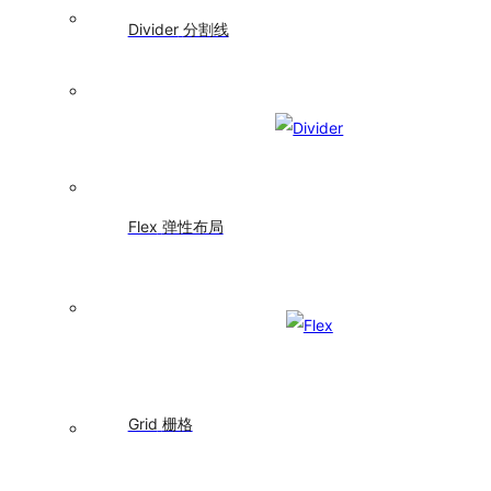
Anchor
Divider
分割线
锚
点
Breadcrumb
面
包
屑
Dropdown
下
Flex
弹性布局
拉
菜
单
Menu
导
航
菜
单
Grid
栅格
Pagination
分
页