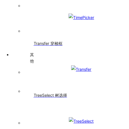
Spin
加
载
中
Watermark
水
Transfer
穿梭框
印
其
他
Affix
固
钉
App
TreeSelect
树选择
包
裹
组
件
BorderBeam
6.4.0