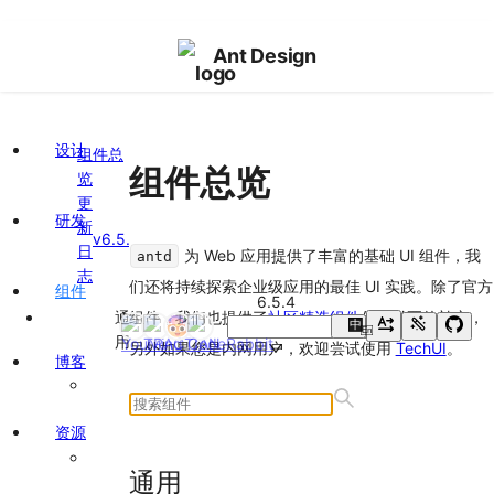
Ant Design
设计
组件总
组件总览
览
更
研发
新
v6.5.4
日
为 Web 应用提供了丰富的基础 UI 组件，我
antd
志
们还将持续探索企业级应用的最佳 UI 实践。除了官方
组件
6.5.4
通
组件，我们也提供了
社区精选组件
作为必要的补充，
中
En
用
另外如果您是内网用户，欢迎尝试使用
TechUI
。
博客
Button
按
资源
钮
FloatButton
通用
悬