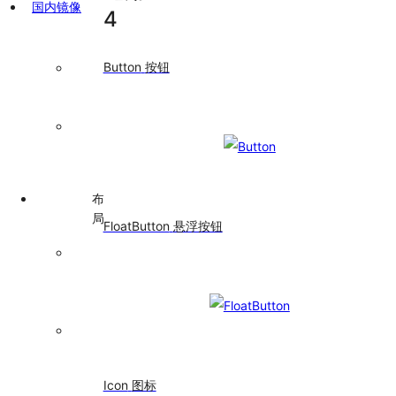
国内镜像
浮
4
按
钮
Button
按钮
Icon
图
标
Typography
排
版
布
局
FloatButton
悬浮按钮
Divider
分
割
线
Flex
弹
性
Icon
图标
布