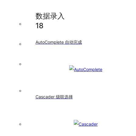
徽
标
数据录入
数
Calendar
18
日
历
AutoComplete
自动完成
Card
卡
片
Carousel
走
马
灯
Collapse
Cascader
级联选择
折
叠
面
板
Descriptions
描