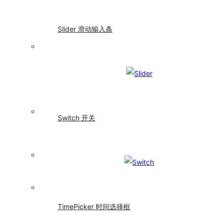
知
提
醒
Slider
滑动输入条
框
Popconfirm
气
泡
确
认
框
Progress
Switch
开关
进
度
条
Result
结
果
Skeleton
骨
TimePicker
时间选择框
架
屏