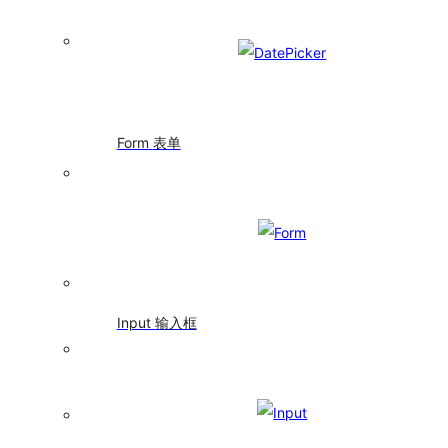
码
Segmented
分
段
控
制
Form
表单
器
Statistic
统
计
数
值
Table
表
Input
输入框
格
Tag
标
签
Timeline
时