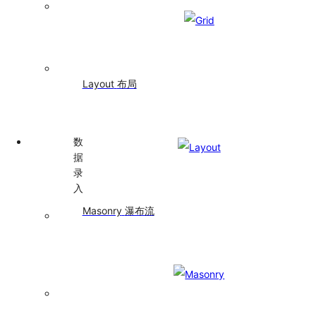
Steps
步
骤
条
Tabs
Layout
布局
标
签
页
数
据
录
入
Masonry
瀑布流
AutoComplete
自
动
完
成
Cascader
级