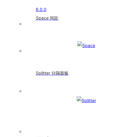
联
6.0.0
选
择
Space
间距
Checkbox
多
选
框
ColorPicker
颜
色
选
Splitter
分隔面板
择
器
DatePicker
日
期
选
择
框
Form