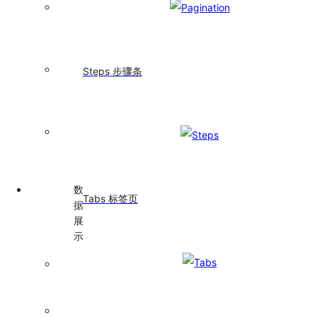
Transfer
穿
梭
框
TreeSelect
Steps
步骤条
树
选
择
Upload
上
传
数
Tabs
标签页
据
展
示
Avatar
头
像
Badge