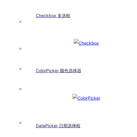
述
列
表
Checkbox
多选框
Empty
空
状
态
Image
图
片
List
ColorPicker
颜色选择器
废
列
弃
表
Popover
气
泡
卡
片
QRCode
DatePicker
日期选择框
二
维