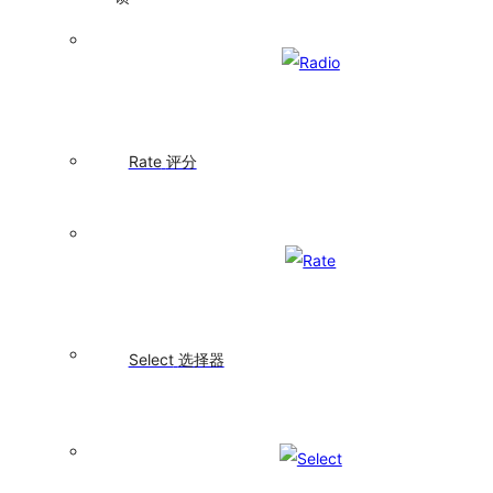
Alert
警
告
提
示
Drawer
Rate
评分
抽
屉
Message
全
局
提
示
Modal
Select
选择器
对
话
框
Notification
通