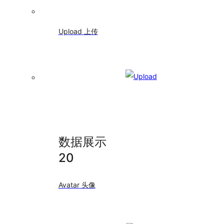
边框流光
ConfigProvider
全
Upload
上传
局
化
配
置
Util
工
具
类
数据展示
20
Avatar
头像