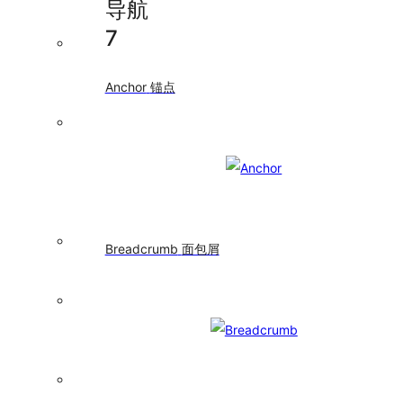
导航
表
单
7
Input
输
入
Anchor
锚点
框
InputNumber
数
字
输
入
框
Mentions
Breadcrumb
面包屑
提
及
Radio
单
选
框
Rate
评