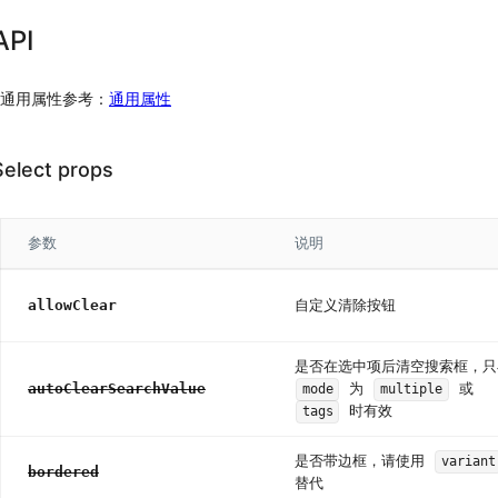
反
API
馈
Alert
通用属性参考：
通用属性
警
告
提
Select props
示
Drawer
抽
参数
说明
屉
Message
allowClear
自定义清除按钮
全
局
提
是否在选中项后清空搜索框，只
示
autoClearSearchValue
为
或
mode
multiple
Modal
时有效
tags
对
话
是否带边框，请使用
variant
bordered
框
替代