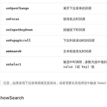
onOpenChange
展开下拉菜单的回调
onFocus
获得焦点时回调
onInputKeyDown
按键按下时回调
onPopupScroll
下拉列表滚动时的回调
onSearch
文本框值变化时回调
被选中时调用，参数为选中项的
onSelect
value (或 key) 值
注意，如果发现下拉菜单跟随页面滚动，或者需要在其他弹层中触发 Selec
showSearch