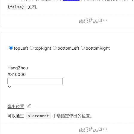
二
关闭。
{false}
维
码
Segmented
分
段
控
topLeft
topRight
bottomLeft
bottomRight
制
器
Statistic
HangZhou
统
#310000
计
数
值
Table
表
弹出位置
格
可以通过
手动指定弹出的位置。
placement
Tag
标
签