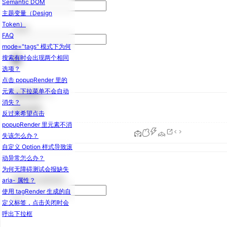
Semantic DOM
性
主题变量（Design
布
Token）
Lucy
局
FAQ
Grid
mode="tags" 模式下为何
栅
搜索有时会出现两个相同
格
选项？
Layout
点击 popupRender 里的
布
元素，下拉菜单不会自动
基本使用
局
消失？
Masonry
基本使用。
6.0.0
反过来希望点击
瀑布流
popupRender 里元素不消
Space
失该怎么办？
间
自定义 Option 样式导致滚
距
动异常怎么办？
Splitter
为何无障碍测试会报缺失
分
Select a person
aria- 属性？
隔
使用 tagRender 生成的自
面
定义标签，点击关闭时会
板
呼出下拉框
导