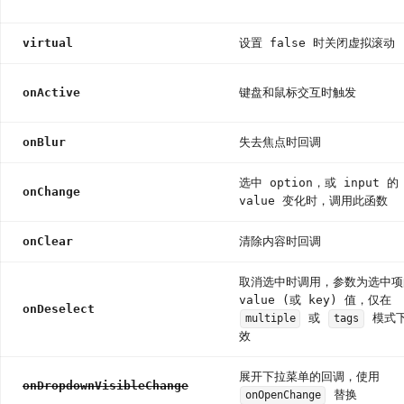
virtual
设置 false 时关闭虚拟滚动
onActive
键盘和鼠标交互时触发
onBlur
失去焦点时回调
选中 option，或 input 的
onChange
value 变化时，调用此函数
onClear
清除内容时回调
取消选中时调用，参数为选中项
value (或 key) 值，仅在
onDeselect
或
模式
multiple
tags
效
展开下拉菜单的回调，使用
onDropdownVisibleChange
替换
onOpenChange