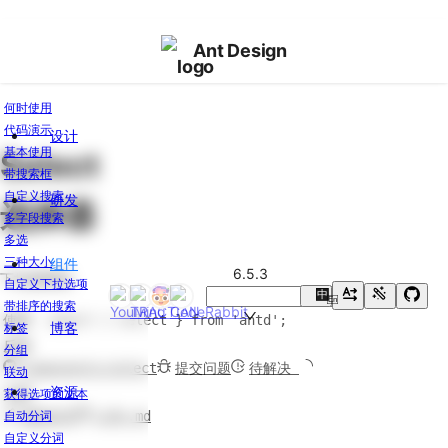
Ant Design
何时使用
代码演示
设计
组
基本使用
Select
件
带搜索框
总
自定义搜索
研发
选择器
览
多字段搜索
更
多选
新
v6.5.3
三种大小
组件
日
6.5.3
下拉选择器。
自定义下拉选项
志
中
En
带排序的搜索
使用
import { Select } from 'antd';
博客
标签
通
反馈
分组
用
components/select
提交问题
待解决
联动
资源
Button
文档
获得选项的文本
按
编辑此页
LLMs.md
自动分词
钮
自定义分词