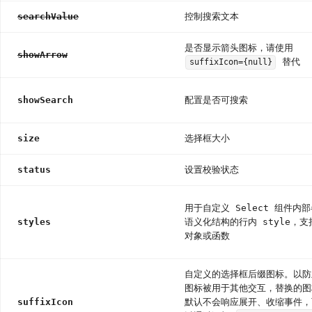
searchValue
控制搜索文本
是否显示箭头图标，请使用
showArrow
替代
suffixIcon={null}
showSearch
配置是否可搜索
size
选择框大小
status
设置校验状态
用于自定义 Select 组件内
styles
语义化结构的行内 style，支
对象或函数
自定义的选择框后缀图标。以防
图标被用于其他交互，替换的图
suffixIcon
默认不会响应展开、收缩事件，