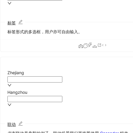
Cascader
级
联
标签
选
择
标签形式的多选框，用户亦可自由输入。
Checkbox
多
选
框
ColorPicker
颜
Zhejiang
色
选
择
Hangzhou
器
DatePicker
日
期
选
联动
择