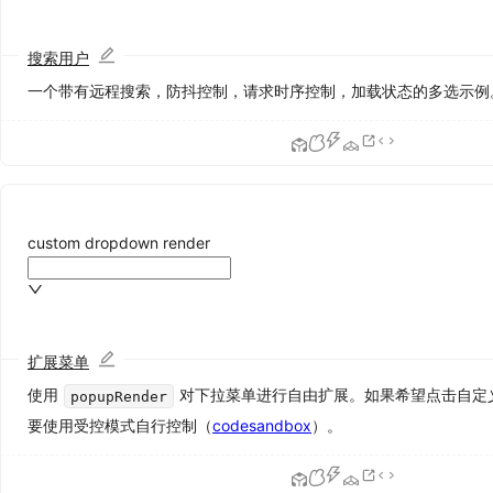
Rate
评
搜索用户
分
一个带有远程搜索，防抖控制，请求时序控制，加载状态的多选示例
Select
选
择
器
Slider
滑
动
custom dropdown render
输
入
条
Switch
开
扩展菜单
关
使用
对下拉菜单进行自由扩展。如果希望点击自定
popupRender
TimePicker
要使用受控模式自行控制（
codesandbox
）。
时
间
选