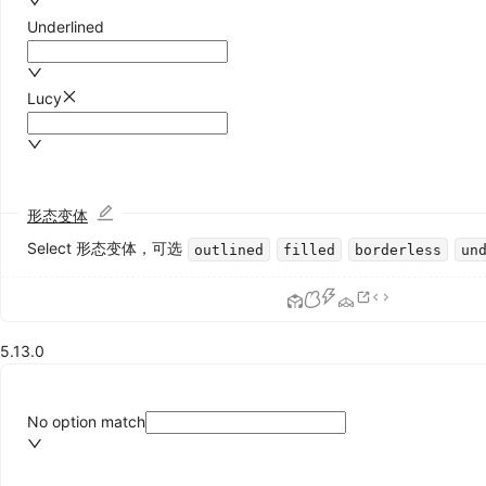
像
Underlined
Badge
徽
标
Lucy
数
Calendar
日
历
Card
形态变体
卡
Select 形态变体，可选
outlined
filled
borderless
un
片
Carousel
走
马
灯
5.13.0
Collapse
折
叠
No option match
面
板