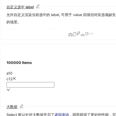
Descriptions
自定义选中 label
描
述
允许自定义渲染当前选中的 label, 可用于 value 回填但对应选项缺失
列
的场景。
表
Empty
空
状
态
Image
图
100000
Items
片
List
废
a10
列
弃
c12
表
Popover
气
泡
卡
大数据
片
Select 默认针对大数据开启了
虚拟滚动
，因而获得了更好的性能，
QRCode