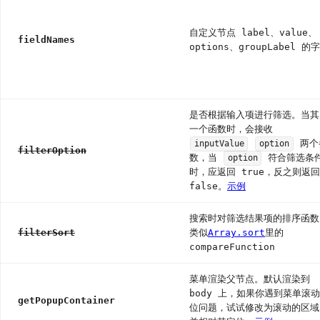
件
BorderBeam
6.4.0
边框流光
自定义节点 label、value、
fieldNames
ConfigProvider
options、groupLabel 的
全
局
化
配
是否根据输入项进行筛选。当其
置
一个函数时，会接收
Util
两个
inputValue
option
filterOption
数，当
符合筛选条
工
option
时，应返回 true，反之则返回
具
false。
示例
类
搜索时对筛选结果项的排序函数
filterSort
类似
Array.sort
里的
compareFunction
菜单渲染父节点。默认渲染到
body 上，如果你遇到菜单滚
getPopupContainer
位问题，试试修改为滚动的区域