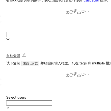
省市联动是典型的例子，联动场景我们更推荐使用
Cascader
组件。
框
Form
表
单
Input
输
入
框
InputNumber
数
自动分词
字
输
试下复制
并粘贴到输入框里。只在 tags 和 multiple
露西,杰克
入
框
Mentions
提
及
Radio
Select users
单
选
框