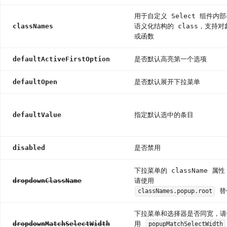
Notification
通
用于自定义 Select 组件内
知
classNames
语义化结构的 class，支持对
或函数
提
醒
框
defaultActiveFirstOption
是否默认高亮第一个选项
Popconfirm
气
defaultOpen
是否默认展开下拉菜单
泡
确
认
defaultValue
指定默认选中的条目
框
Progress
disabled
是否禁用
进
度
条
下拉菜单的 className 属性
Result
dropdownClassName
请使用
替
classNames.popup.root
结
果
下拉菜单和选择器是否同宽，请
Skeleton
dropdownMatchSelectWidth
用
popupMatchSelectWidth
骨