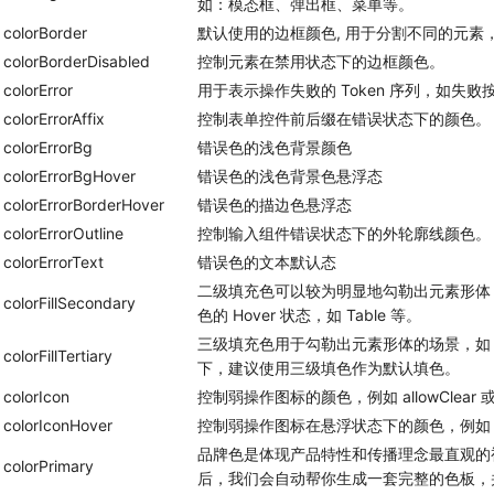
如：模态框、弹出框、菜单等。
colorBorder
默认使用的边框颜色, 用于分割不同的元
colorBorderDisabled
控制元素在禁用状态下的边框颜色。
colorError
用于表示操作失败的 Token 序列，如失败
colorErrorAffix
控制表单控件前后缀在错误状态下的颜色。
colorErrorBg
错误色的浅色背景颜色
colorErrorBgHover
错误色的浅色背景色悬浮态
colorErrorBorderHover
错误色的描边色悬浮态
colorErrorOutline
控制输入组件错误状态下的外轮廓线颜色。
colorErrorText
错误色的文本默认态
二级填充色可以较为明显地勾勒出元素形体，如 
colorFillSecondary
色的 Hover 状态，如 Table 等。
三级填充色用于勾勒出元素形体的场景，如 Sli
colorFillTertiary
下，建议使用三级填色作为默认填色。
colorIcon
控制弱操作图标的颜色，例如 allowClear 或 
colorIconHover
控制弱操作图标在悬浮状态下的颜色，例如 allow
品牌色是体现产品特性和传播理念最直观的
colorPrimary
后，我们会自动帮你生成一套完整的色板，