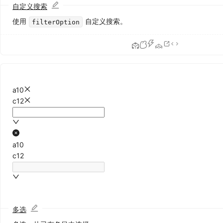
自定义搜索
航
使用
自定义搜索。
filterOption
Anchor
锚
点
Breadcrumb
面
包
a10
屑
c12
Dropdown
下
拉
菜
a10
单
c12
Menu
导
航
菜
单
多选
Pagination