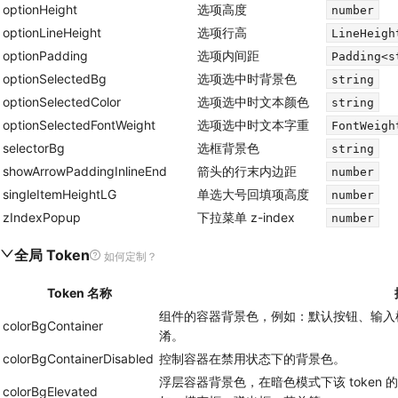
optionHeight
选项高度
number
optionLineHeight
选项行高
LineHeigh
optionPadding
选项内间距
Padding<s
optionSelectedBg
选项选中时背景色
string
optionSelectedColor
选项选中时文本颜色
string
optionSelectedFontWeight
选项选中时文本字重
FontWeigh
selectorBg
选框背景色
string
showArrowPaddingInlineEnd
箭头的行末内边距
number
singleItemHeightLG
单选大号回填项高度
number
zIndexPopup
下拉菜单 z-index
number
全局 Token
如何定制？
Token 名称
组件的容器背景色，例如：默认按钮、输入框等。务必
colorBgContainer
淆。
colorBgContainerDisabled
控制容器在禁用状态下的背景色。
浮层容器背景色，在暗色模式下该 token 的色值会
colorBgElevated