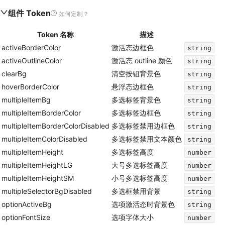
popup.list
组件 Token
如何定制？
弹出菜单列表元素，包含选项列表的布局、滚动、最大高度等列表容器样式
Token 名称
描述
popup.listItem
activeBorderColor
激活态边框色
string
activeOutlineColor
激活态 outline 颜色
string
弹出菜单条目元素，包含选项项的内边距、悬浮效果、选中状态、禁用状态等选项
clearBg
清空按钮背景色
string
hoverBorderColor
悬浮态边框色
string
multipleItemBg
多选标签背景色
string
multipleItemBorderColor
多选标签边框色
string
multipleItemBorderColorDisabled
多选标签禁用边框色
string
multipleItemColorDisabled
多选标签禁用文本颜色
string
multipleItemHeight
多选标签高度
number
multipleItemHeightLG
大号多选标签高度
number
multipleItemHeightSM
小号多选标签高度
number
multipleSelectorBgDisabled
多选框禁用背景
string
optionActiveBg
选项激活态时背景色
string
optionFontSize
选项字体大小
number