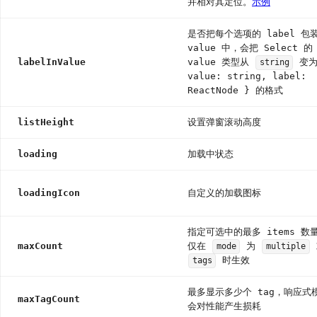
并相对其定位。
示例
是否把每个选项的 label 包
value 中，会把 Select 的
labelInValue
value 类型从
变为
string
value: string, label:
ReactNode } 的格式
listHeight
设置弹窗滚动高度
loading
加载中状态
loadingIcon
自定义的加载图标
指定可选中的最多 items 数
maxCount
仅在
为
mode
multiple
时生效
tags
最多显示多少个 tag，响应式
maxTagCount
会对性能产生损耗