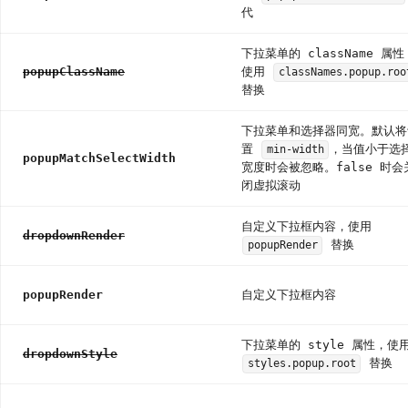
代
架
屏
下拉菜单的 className 属性
Spin
popupClassName
使用
classNames.popup.roo
加
替换
载
中
下拉菜单和选择器同宽。默认将
Watermark
置
，当值小于选
min-width
popupMatchSelectWidth
水
宽度时会被忽略。false 时会
印
闭虚拟滚动
其
自定义下拉框内容，使用
他
dropdownRender
替换
popupRender
Affix
固
popupRender
自定义下拉框内容
钉
App
下拉菜单的 style 属性，使
包
dropdownStyle
替换
styles.popup.root
裹
组