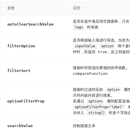
参数
说明
是否在选中项后清空搜索框，只
autoClearSearchValue
时有效
tags
是否根据输入项进行筛选。当其为
filterOption
两个参
inputValue
option
件时，应返回 true，反之则返回 
搜索时对筛选结果项的排序函数,
filterSort
compareFunction
搜索时过滤对应的
属
option
示对内嵌内容进行搜索。
optionFilterProp
若通过
属性配置选项
options
来
optionFilterProp="label"
当传入
时多个字段进
string[]
searchValue
控制搜索文本