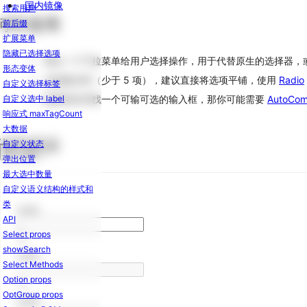
国内镜像
FloatButton
搜索用户
何时使用
悬
前后缀
浮
扩展菜单
按
隐藏已选择选项
弹出一个下拉菜单给用户选择操作，用于代替原生的选择器，
钮
形态变体
当选项少时（少于 5 项），建议直接将选项平铺，使用
Radio
Icon
自定义选择标签
如果你在寻找一个可输可选的输入框，那你可能需要
AutoCom
图
自定义选中 label
标
响应式 maxTagCount
Typography
大数据
代码演示
排
自定义状态
版
弹出位置
最大选中数量
布
自定义语义结构的样式和
局
类
Lucy
API
Divider
Select props
分
showSearch
Lucy
割
Select Methods
线
Option props
Flex
OptGroup props
Lucy
弹