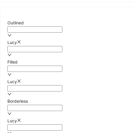
择
框
Transfer
Outlined
穿
梭
框
TreeSelect
Lucy
树
选
Filled
择
Upload
上
Lucy
传
数
据
Borderless
展
示
Lucy
Avatar
头