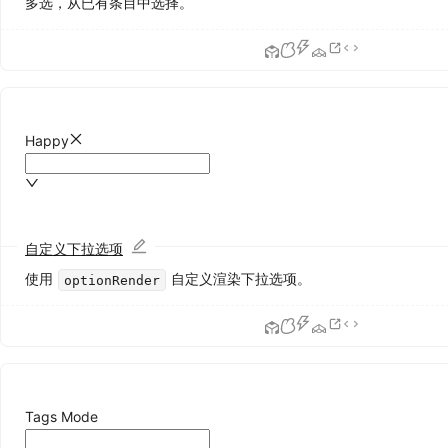
多选，从已有条目中选择。
分
页
Steps
步
骤
条
Tabs
Happy
标
签
页
数
自定义下拉选项
据
使用
自定义渲染下拉选项。
optionRender
录
入
AutoComplete
自
动
Tags Mode
完
成