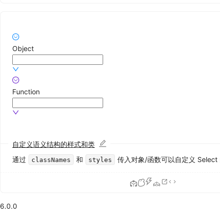
Timeline
时
间
轴
Object
Tooltip
文
字
提
Function
示
Tour
漫
游
式
自定义语义结构的样式和类
引
导
通过
和
传入对象/函数可以自定义 Select
classNames
styles
Tree
树
形
控
6.0.0
件