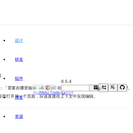
设计
研发
d
组件
6.5.4
er 所言：「需要在哪里输出，就要允许在哪里输入」。这就是直接操作的原理。
中
En
容而打开另一个页面，应该直接在上下文中实现编辑。
博客
资源