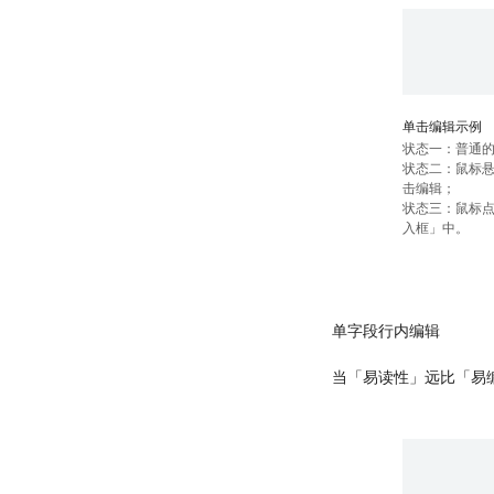
单击编辑示例
状态一：普通
状态二：鼠标悬
击编辑；
状态三：鼠标
入框」中。
单字段行内编辑
当「易读性」远比「易