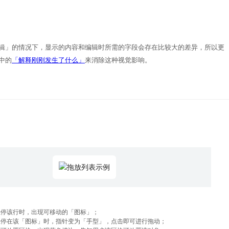
辑」的情况下，显示的内容和编辑时所需的字段会存在比较大的差异，所以更
中的
「解释刚刚发生了什么」
来消除这种视觉影响。
悬停该行时，出现可移动的「图标」；
悬停在该「图标」时，指针变为「手型」，点击即可进行拖动；