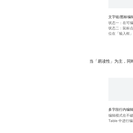
文字链/图标编
状态一：在可编
状态二：鼠标
位在「输入框
当「易读性」为主，同
多字段行内编
编辑模式在不
Table 中