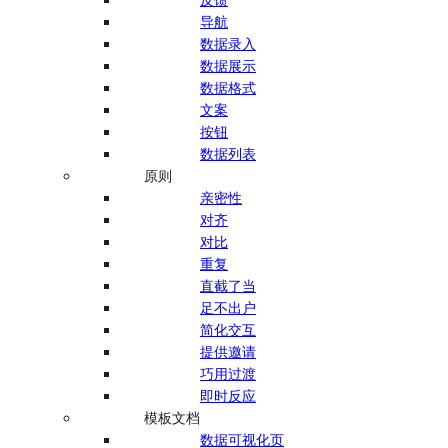
导航
数据录入
数据展示
数据格式
文案
按钮
数据列表
原则
亲密性
对齐
对比
重复
直截了当
足不出户
简化交互
提供邀请
巧用过渡
即时反应
模板文档
数据可视化页